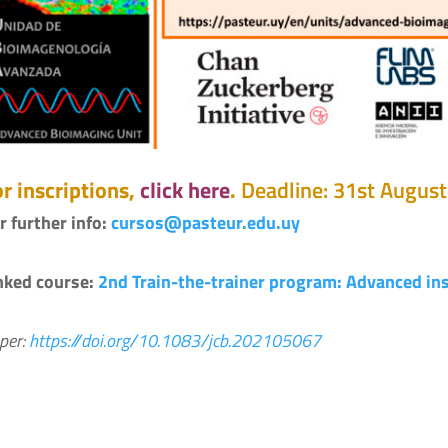
r inscriptions,
click here
.
Deadline: 31st August
r further info:
cursos@pasteur.edu.uy
nked course:
2nd Train-the-trainer program: Advanced i
per:
https://doi.org/10.1083/jcb.202105067​