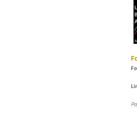
Fo
Fo
Li
Pa