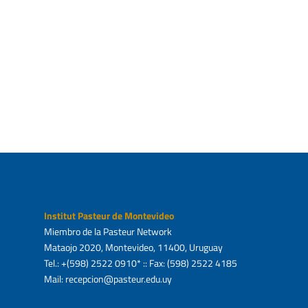
2
2
2
Institut Pasteur de Montevideo
Miembro de la Pasteur Network
Mataojo 2020, Montevideo, 11400, Uruguay
Tel.: +(598) 2522 0910* :: Fax: (598) 2522 4185
Mail: recepcion@pasteur.edu.uy