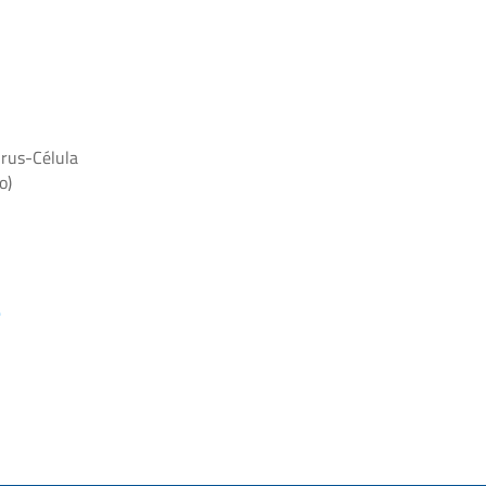
irus-Célula
o)
.