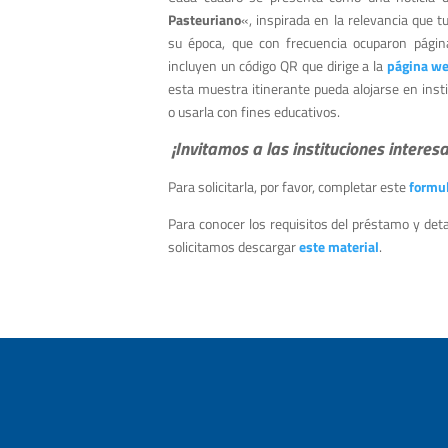
Pasteuriano
«, inspirada en la relevancia que 
su época, que con frecuencia ocuparon página
incluyen un código QR que dirige a la
página w
esta muestra itinerante pueda alojarse en insti
o usarla con fines educativos.
¡Invitamos a las instituciones interes
Para solicitarla, por favor, completar este
formul
Para conocer los requisitos del préstamo y deta
solicitamos descargar
este material
.