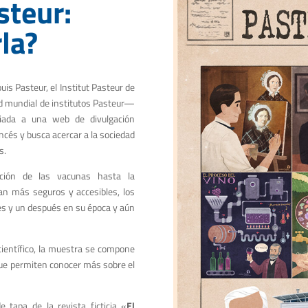
steur:
la?
is Pasteur, el Institut Pasteur de
 mundial de institutos Pasteur—
ciada a una web de divulgación
rancés y busca acercar a la sociedad
s.
cción de las vacunas hasta la
an más seguros y accesibles, los
es y un después en su época y aún
científico, la muestra se compone
que permiten conocer más sobre el
tapa de la revista ficticia «
El