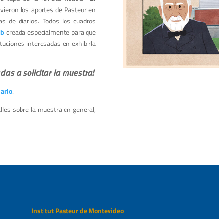
tuvieron los aportes de Pasteur en
s de diarios. Todos los cuadros
eb
creada especialmente para que
tuciones interesadas en exhibirla
adas a solicitar la muestra!
ario
.
lles sobre la muestra en general,
Institut Pasteur de Montevideo