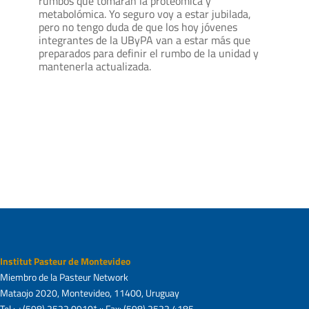
rumbos que tomarán la proteómica y
metabolómica. Yo seguro voy a estar jubilada,
pero no tengo duda de que los hoy jóvenes
integrantes de la UByPA van a estar más que
preparados para definir el rumbo de la unidad y
mantenerla actualizada.
Institut Pasteur de Montevideo
Miembro de la Pasteur Network
Mataojo 2020, Montevideo, 11400, Uruguay
Tel.: +(598) 2522 0910* :: Fax: (598) 2522 4185