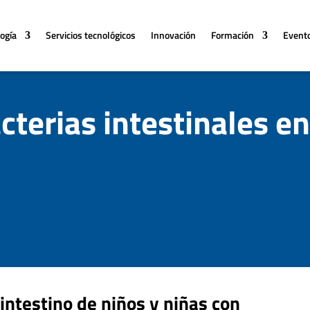
logía
Servicios tecnológicos
Innovación
Formación
Event
cterias intestinales e
 intestino de niños y niñas con