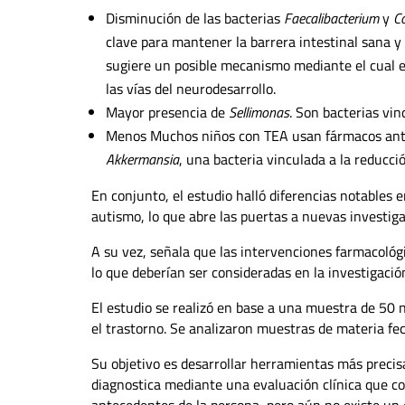
Disminución de las bacterias
Faecalibacterium
y
C
clave para mantener la barrera intestinal sana y
sugiere un posible mecanismo mediante el cual el 
las vías del neurodesarrollo.
Mayor presencia de
Sellimonas
. Son bacterias vin
Menos
Muchos niños con TEA usan fármacos antip
Akkermansia
, una bacteria vinculada a la reducción
En conjunto, el estudio halló diferencias notables 
autismo, lo que abre las puertas a nuevas investiga
A su vez, señala que las intervenciones farmacológic
lo que deberían ser consideradas en la investigación
El estudio se realizó en base a una muestra de 50
el trastorno. Se analizaron muestras de materia feca
Su objetivo es desarrollar herramientas más precis
diagnostica mediante una evaluación clínica que co
antecedentes de la persona, pero aún no existe un