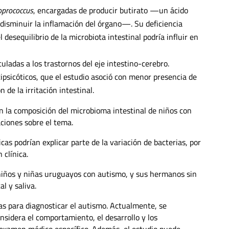
oprococcus
, encargadas de producir butirato —un ácido
 disminuir la inflamación del órgano—. Su deficiencia
desequilibrio de la microbiota intestinal podría influir en
culadas a los trastornos del eje intestino-cerebro.
sicóticos, que el estudio asoció con menor presencia de
 de la irritación intestinal.
en la composición del microbioma intestinal de niños con
ciones sobre el tema.
as podrían explicar parte de la variación de bacterias, por
 clínica.
 niños y niñas uruguayos con autismo, y sus hermanos sin
l y saliva.
as para diagnosticar el autismo. Actualmente, se
nsidera el comportamiento, el desarrollo y los
 examen médico específico. Además, el estudio puede