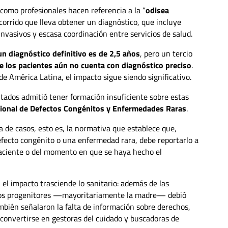
 como profesionales hacen referencia a la “
odisea
corrido que lleva obtener un diagnóstico, que incluye
 invasivos y escasa coordinación entre servicios de salud.
n diagnóstico definitivo es de 2,5 años
, pero un tercio
 los pacientes aún no cuenta con diagnóstico preciso
.
de América Latina, el impacto sigue siendo significativo.
ltados admitió tener formación insuficiente sobre estas
acional de Defectos Congénitos y Enfermedades Raras
.
a de casos, esto es, la normativa que establece que,
efecto congénito o una enfermedad rara, debe reportarlo a
paciente o del momento en que se haya hecho el
 el impacto trasciende lo sanitario: además de las
 los progenitores —mayoritariamente la madre— debió
mbién señalaron la falta de información sobre derechos,
a convertirse en gestoras del cuidado y buscadoras de