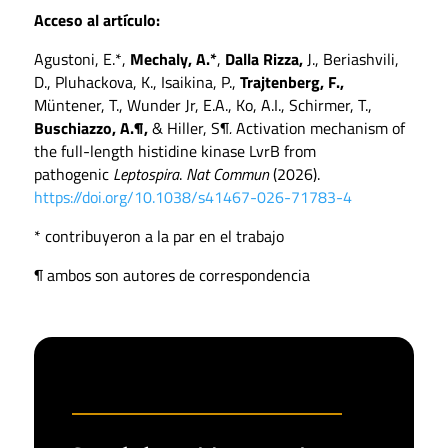
Acceso al artículo:
Agustoni, E.*,
Mechaly, A.*
,
Dalla Rizza,
J., Beriashvili,
D., Pluhackova, K., Isaikina, P.,
Trajtenberg, F.,
Müntener, T., Wunder Jr, E.A., Ko, A.I., Schirmer, T.,
Buschiazzo, A.¶,
& Hiller, S¶
.
Activation mechanism of
the full-length histidine kinase LvrB from
pathogenic
Leptospira
.
Nat Commun
(2026).
https://doi.org/10.1038/s41467-026-71783-4
* contribuyeron a la par en el trabajo
¶ ambos son autores de correspondencia