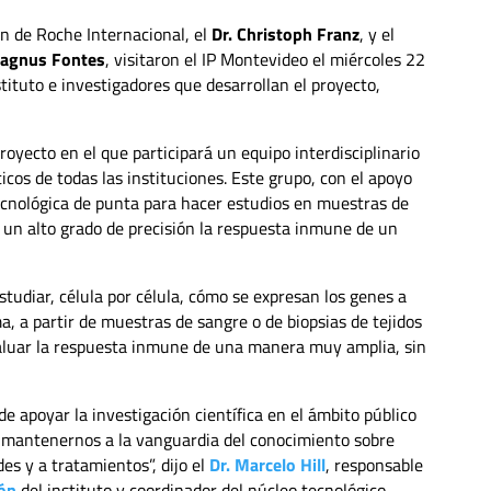
n de Roche Internacional, el
Dr. Christoph Franz
, y el
Magnus Fontes
, visitaron el IP Montevideo el miércoles 22
stituto e investigadores que desarrollan el proyecto,
royecto en el que participará un equipo interdisciplinario
cos de todas las instituciones. Este grupo, con el apoyo
cnológica de punta para hacer estudios en muestras de
 un alto grado de precisión la respuesta inmune de un
tudiar, célula por célula, cómo se expresan los genes a
, a partir de muestras de sangre o de biopsias de tejidos
aluar la respuesta inmune de una manera muy amplia, sin
e apoyar la investigación científica en el ámbito público
a mantenernos a la vanguardia del conocimiento sobre
s y a tratamientos”, dijo el
Dr. Marcelo Hill
, responsable
ión
del instituto y coordinador del núcleo tecnológico.