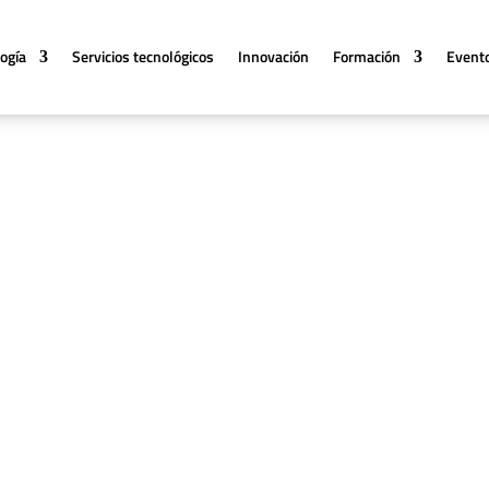
logía
Servicios tecnológicos
Innovación
Formación
Event
trabajo de diferentes laboratorios y unidades del instituto que c