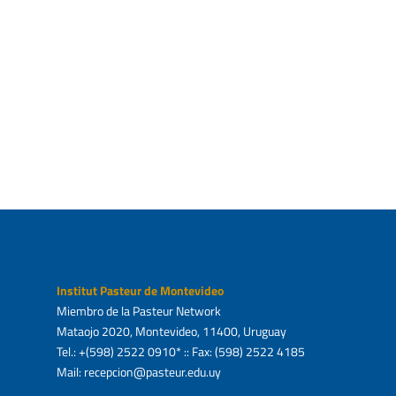
Institut Pasteur de Montevideo
Miembro de la Pasteur Network
Mataojo 2020, Montevideo, 11400, Uruguay
Tel.: +(598) 2522 0910* :: Fax: (598) 2522 4185
Mail: recepcion@pasteur.edu.uy