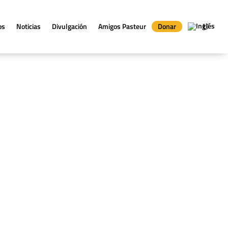
os
Noticias
Divulgación
Amigos Pasteur
Donar
onforman tres iniciativas de investigación