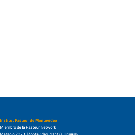
prevenir las actividades de lavado de activos y
financiamiento del terrorismo. (Año 2019 a la
fecha).
Bajo su supervisión se encuentran las áreas de
Contabilidad y Presupuesto, Recursos
Humanos, Proyectos, Compras y Finanzas e
Intendencia, y comparte la conducción de la
Unidad de Innovación y Valorización
conjuntamente con el Director Ejecutivo.
Institut Pasteur de Montevideo
Miembro de la Pasteur Network
Mataojo 2020, Montevideo, 11400, Uruguay