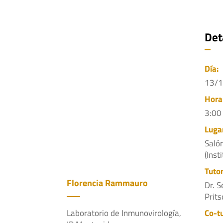
Det
Día:
13/
Hora
3:00
Luga
Saló
(Inst
Tutor
Florencia Rammauro
Dr. S
Prits
Co-tu
Laboratorio de Inmunovirología,