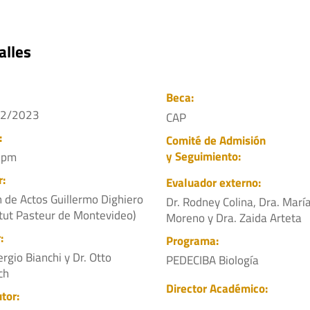
alles
Beca:
12/2023
CAP
:
Comité de Admisión
y Seguimiento:
 pm
r:
Evaluador externo:
n de Actos Guillermo Dighiero
Dr. Rodney Colina, Dra. Marí
itut Pasteur de Montevideo)
Moreno y Dra. Zaida Arteta
:
Programa:
ergio Bianchi y Dr. Otto
PEDECIBA Biología
ch
Director Académico:
tor: