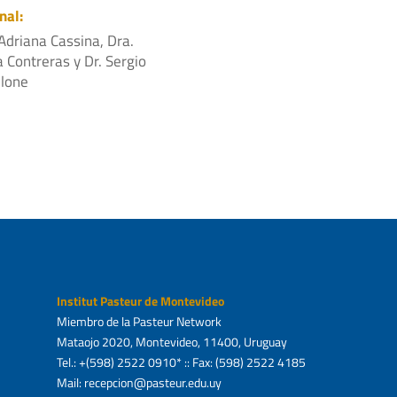
nal:
Adriana Cassina, Dra.
 Contreras y Dr. Sergio
ilone
Institut Pasteur de Montevideo
Miembro de la Pasteur Network
Mataojo 2020, Montevideo, 11400, Uruguay
Tel.: +(598) 2522 0910* :: Fax: (598) 2522 4185
Mail: recepcion@pasteur.edu.uy