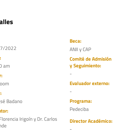
alles
Beca:
07/2022
ANII y CAP
:
Comité de Admisión
y Seguimiento:
0 am
-
r:
Evaluador externo:
Zoom
-
:
Programa:
José Badano
Pedeciba
tor:
Florencia Irigoín y Dr. Carlos
Director Académico:
nde
-