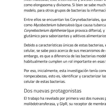
como elongasoma y divisoma. Si bien se sabe much
modelo, para otros grupos de bacterias la informac
Entre ellos se encuentan los Corynebacteriales, que
como
Mycobacterium tuberculosis
(que causa tubercul
Corynebacterium diphtheriae
(que provoca difteria), y
glutámico para saborizantes y aditivos alimentarios
Debido a características únicas de estas bacterias, 
celular, se sabe poco acerca de sus mecanismos de c
embargo, es que a diferencia de las bacterias mode
habitualmente cumplen un rol importante en esas 
Por eso, inicialmente, esta investigación tenía como
rompecabezas, esto es, identificar y caracterizar la
celular de estas bacterias.
Dos nuevas protagonistas
El trabajo ha revelado por primera vez dos nuevas p
molibdotransferasa, y GlpR, su receptor de membran