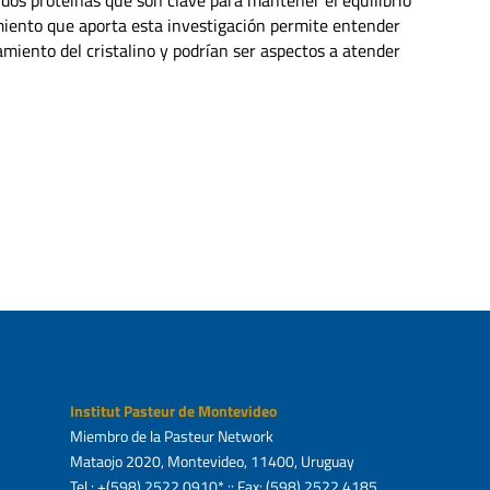
cimiento que aporta esta investigación permite entender
miento del cristalino y podrían ser aspectos a atender
Institut Pasteur de Montevideo
Miembro de la Pasteur Network
Mataojo 2020, Montevideo, 11400, Uruguay
Tel.: +(598) 2522 0910* :: Fax: (598) 2522 4185