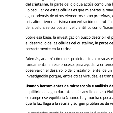
del cristalino
, la parte del ojo que actúa como una 
Lo peculiar de estas células es que mientras la may
agua, además de otros elementos como proteínas, ADN
cristalino tienen altísima concentración de proteín
de la célula se conoce a nivel científico como “hac
Sobre esa base, la investigación buscó describir el 
el desarrollo de las células del cristalino, la parte
correctamente en la retina.
Además, analizó cómo dos proteínas involucradas en
fundamental en ese proceso, para ayudar a entender 
observaron el desarrollo del cristalino (lente) de 
investigación porque, entre otras virtudes, es tran
Usando herramientas de microscopía e análisis 
equilibrio del agua durante el desarrollo de las cél
se rompe ese equilibrio (cuando hay mucha o poca ag
que la luz llega a la retina y surgen problemas de v
En particular, también caracterizaron la función de