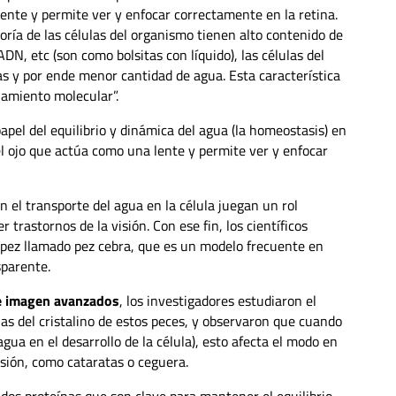
lente y permite ver y enfocar correctamente en la retina.
oría de las células del organismo tienen alto contenido de
, etc (son como bolsitas con líquido), las células del
as y por ende menor cantidad de agua. Esta característica
inamiento molecular”.
papel del equilibrio y dinámica del agua (la homeostasis) en
 del ojo que actúa como una lente y permite ver y enfocar
 el transporte del agua en la célula juegan un rol
trastornos de la visión. Con ese fin, los científicos
un pez llamado pez cebra, que es un modelo frecuente en
sparente.
de imagen avanzados
, los investigadores estudiaron el
ulas del cristalino de estos peces, y observaron que cuando
ua en el desarrollo de la célula), esto afecta el modo en
isión, como cataratas o ceguera.
 dos proteínas que son clave para mantener el equilibrio