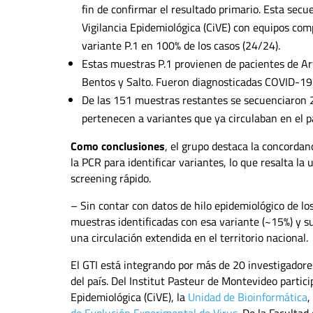
fin de confirmar el resultado primario. Esta sec
Vigilancia Epidemiológica (CiVE) con equipos co
variante P.1 en 100% de los casos (24/24).
Estas muestras P.1 provienen de pacientes de Ar
Bentos y Salto. Fueron diagnosticadas COVID-19 p
De las 151 muestras restantes se secuenciaron 20,
pertenecen a variantes que ya circulaban en el pa
Como conclusiones
, el grupo destaca la concordanc
la PCR para identificar variantes, lo que resalta l
screening rápido.
– Sin contar con datos de hilo epidemiológico de los
muestras identificadas con esa variante (~15%) y su
una circulación extendida en el territorio nacional.
El GTI está integrando por más de 20 investigadores
del país. Del Institut Pasteur de Montevideo partici
Epidemiológica (CiVE), la
Unidad de Bioinformática
,
de Evolución Experimental de Virus
. De la Facultad