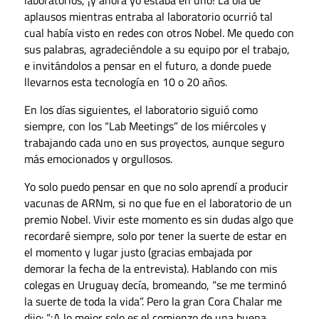
laboratorios, ¡y ahora yo estaba en uno! La ola de
aplausos mientras entraba al laboratorio ocurrió tal
cual había visto en redes con otros Nobel. Me quedo con
sus palabras, agradeciéndole a su equipo por el trabajo,
e invitándolos a pensar en el futuro, a donde puede
llevarnos esta tecnología en 10 o 20 años.
En los días siguientes, el laboratorio siguió como
siempre, con los “Lab Meetings” de los miércoles y
trabajando cada uno en sus proyectos, aunque seguro
más emocionados y orgullosos.
Yo solo puedo pensar en que no solo aprendí a producir
vacunas de ARNm, si no que fue en el laboratorio de un
premio Nobel. Vivir este momento es sin dudas algo que
recordaré siempre, solo por tener la suerte de estar en
el momento y lugar justo (gracias embajada por
demorar la fecha de la entrevista). Hablando con mis
colegas en Uruguay decía, bromeando, “se me terminó
la suerte de toda la vida”. Pero la gran Cora Chalar me
dijo: “¡A lo mejor solo es el comienzo de una buena