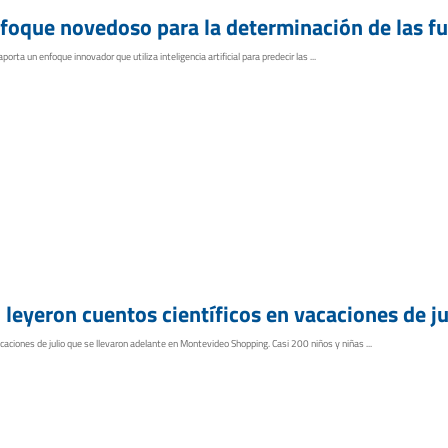
foque novedoso para la determinación de las fu
rta un enfoque innovador que utiliza inteligencia artificial para predecir las ...
leyeron cuentos científicos en vacaciones de ju
caciones de julio que se llevaron adelante en Montevideo Shopping. Casi 200 niños y niñas ...