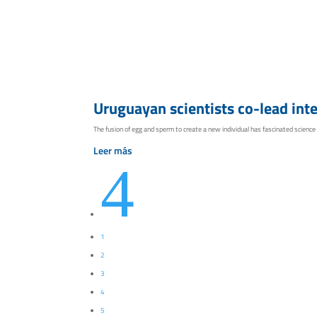
Uruguayan scientists co-lead inte
The fusion of egg and sperm to create a new individual has fascinated scienc
Leer más
4
1
2
3
4
5