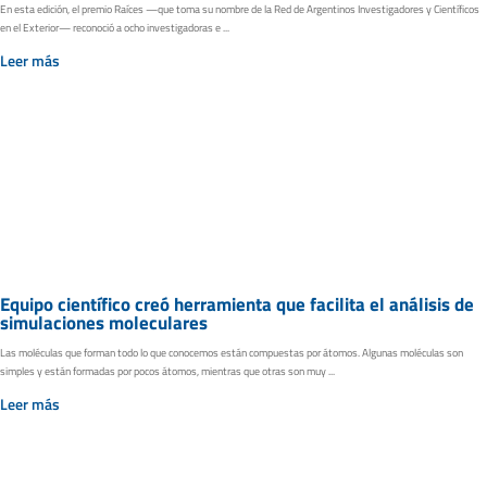
En esta edición, el premio Raíces —que toma su nombre de la Red de Argentinos Investigadores y Científicos
en el Exterior— reconoció a ocho investigadoras e ...
Leer más
Equipo científico creó herramienta que facilita el análisis de
simulaciones moleculares
Las moléculas que forman todo lo que conocemos están compuestas por átomos. Algunas moléculas son
simples y están formadas por pocos átomos, mientras que otras son muy ...
Leer más