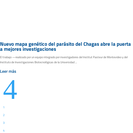
Nuevo mapa genético del parásito del Chagas abre la puerta
a mejores investigaciones
El trabajo —realizado por un equipo integrado por investigadores del Institut Pasteur de Montevideo y del
Instituto de Investigaciones Biotecnológicas de la Universidad ...
Leer más
4
1
2
3
4