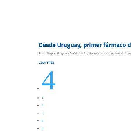
Desde Uruguay, primer fármaco de
En un hito para Uruguay y América del Sur, el primer fármaco desarrollado ínte
Leer más
4
1
2
3
4
5