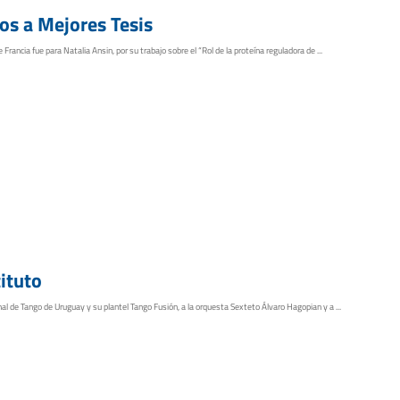
os a Mejores Tesis
rancia fue para Natalia Ansin, por su trabajo sobre el “Rol de la proteína reguladora de ...
ituto
al de Tango de Uruguay y su plantel Tango Fusión, a la orquesta Sexteto Álvaro Hagopian y a ...