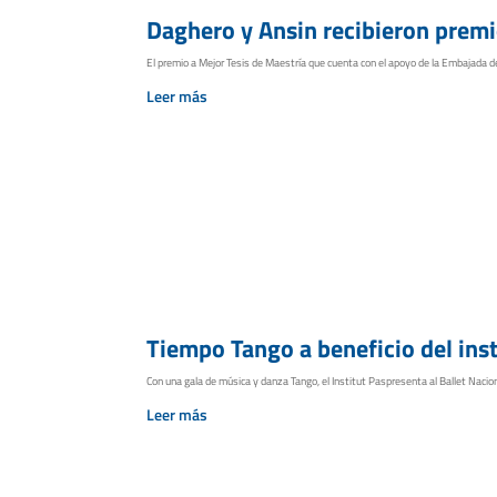
Daghero y Ansin recibieron premi
El premio a Mejor Tesis de Maestría que cuenta con el apoyo de la Embajada de F
Leer más
Tiempo Tango a beneficio del inst
Con una gala de música y danza Tango, el Institut Paspresenta al Ballet Nacion
Leer más