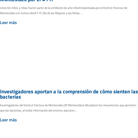
Unos 60 niños y niñas fueron parte de la exhibición de arte infantil planteada por el Institut Pasteur de
Montevideo con motivo del #11F, Día de las Mujeres y las Niñas ...
Leer más
Investigadores aportan a la comprensión de cómo sienten las
bacterias
Investigadores del Institut Pasteur de Montevideo (IP Montevideo) dilucidaron los mecanismos que permiten
que las bacterias, al recibir información del entorno, ejecuten ...
Leer más