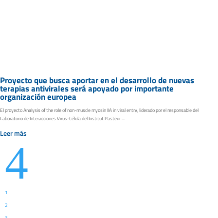
Proyecto que busca aportar en el desarrollo de nuevas
terapias antivirales será apoyado por importante
organización europea
El proyecto Analysis of the role of non-muscle myosin IIA in viral entry, liderado por el responsable del
Laboratorio de Interacciones Virus-Célula del Institut Pasteur ...
Leer más
4
1
2
3