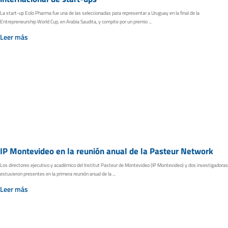
La start-up Eolo Pharma fue una de las seleccionadas para representar a Uruguay en la final de la
Entrepreneurship World Cup, en Arabia Saudita, y compite por un premio ...
Leer más
IP Montevideo en la reunión anual de la Pasteur Network
Los directores ejecutivo y académico del Institut Pasteur de Montevideo (IP Montevideo) y dos investigadoras
estuvieron presentes en la primera reunión anual de la ...
Leer más