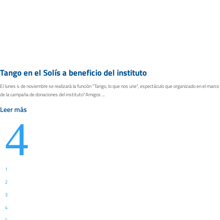
Tango en el Solís a beneficio del instituto
El lunes 4 de noviembre se realizará la función "Tango, lo que nos une", espectáculo que organizado en el marco
de la campaña de donaciones del instituto"Amigos ...
Leer más
4
1
2
3
4