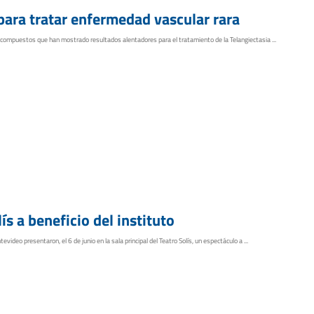
ara tratar enfermedad vascular rara
compuestos que han mostrado resultados alentadores para el tratamiento de la Telangiectasia ...
s a beneficio del instituto
deo presentaron, el 6 de junio en la sala principal del Teatro Solís, un espectáculo a ...