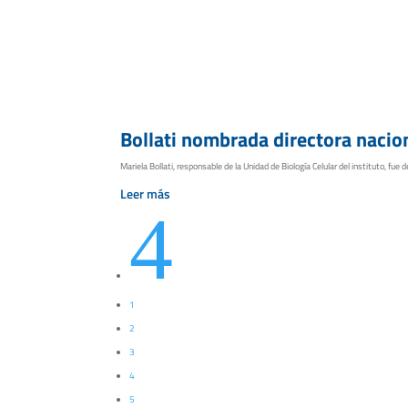
Bollati nombrada directora nacio
Mariela Bollati, responsable de la Unidad de Biología Celular del instituto, fue
Leer más
4
1
2
3
4
5