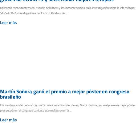
Aplicando conocimientos del estudio del cáncer y las inmunoterapias en la investigación sobre la infección por
SARS-CoV-2, investigadores del Institut Pasteur de ...
Leer más
Martín Soñora ganó el premio a mejor póster en congreso
brasileño
El investigador del Laboratorio de Simulaciones Biomoleculares, Martín Soñora, ganó el premio a mejor póster
presentado en el congreso conjunto que realizaron en la ...
Leer más