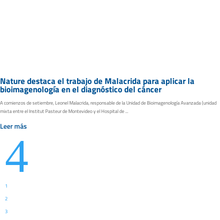
Nature destaca el trabajo de Malacrida para aplicar la
bioimagenología en el diagnóstico del cáncer
A comienzos de setiembre, Leonel Malacrida, responsable de la Unidad de Bioimagenología Avanzada (unidad
mixta entre el Institut Pasteur de Montevideo y el Hospital de ...
Leer más
4
1
2
3