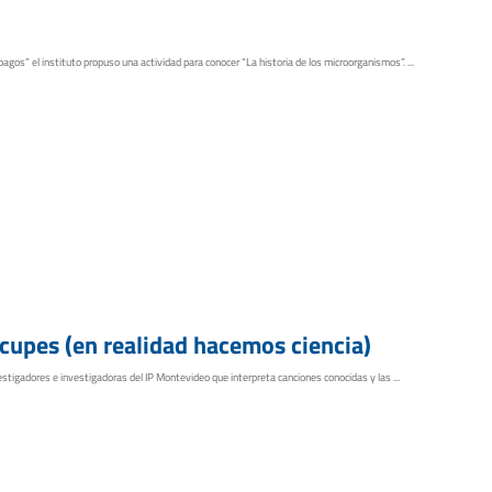
gos” el instituto propuso una actividad para conocer “La historia de los microorganismos”. ...
cupes (en realidad hacemos ciencia)
tigadores e investigadoras del IP Montevideo que interpreta canciones conocidas y las ...