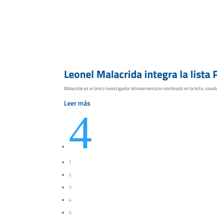
Leonel Malacrida integra la lista
Malacrida es el único investigador latinoamericano nombrado en la lista, creada
Leer más
4
1
2
3
4
5