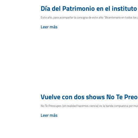
Día del Patrimonio en el instituto
Este año, para acompañar la consigna de este año “Bicentenario en todos los pa
Leer más
Vuelve con dos shows No Te Preo
No Te Preocupes (en realidad hacemos ciencia) es la banda compuesta por inves
Leer más