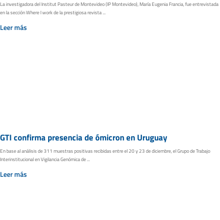
La investigadora del Institut Pasteur de Montevideo (IP Montevideo), María Eugenia Francia, fue entrevistada
en la sección Where I work de la prestigiosa revista ...
Leer más
GTI confirma presencia de ómicron en Uruguay
En base al análisis de 311 muestras positivas recibidas entre el 20 y 23 de diciembre, el Grupo de Trabajo
Interinstitucional en Vigilancia Genómica de ...
Leer más