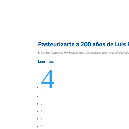
Pasteurizarte a 200 años de Luis 
El Institut Pasteur de Montevideo invita al segundo encuentro del año del ciclo 
Leer más
4
1
2
3
4
5