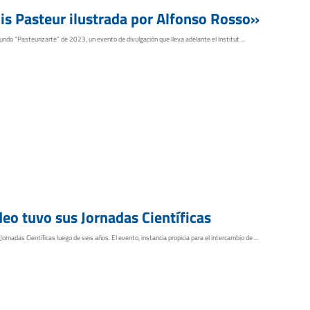
uis Pasteur ilustrada por Alfonso Rosso»
undo “Pasteurizarte” de 2023, un evento de divulgación que lleva adelante el Institut ...
eo tuvo sus Jornadas Científicas
adas Científicas luego de seis años. El evento, instancia propicia para el intercambio de ...