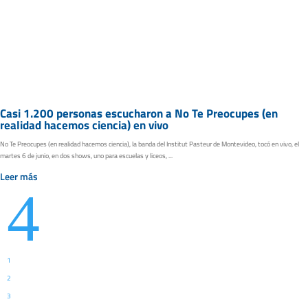
Casi 1.200 personas escucharon a No Te Preocupes (en
realidad hacemos ciencia) en vivo
No Te Preocupes (en realidad hacemos ciencia), la banda del Institut Pasteur de Montevideo, tocó en vivo, el
martes 6 de junio, en dos shows, uno para escuelas y liceos, ...
Leer más
4
1
2
3