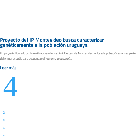
Proyecto del IP Montevideo busca caracterizar
genéticamente a la población uruguaya
Un proyecto liderado por investigadores del Institut Pasteur de Montevideo invita a la población a formar parte
del primer estudio para secuenciar el “genoma uruguayo”, ...
Leer más
4
1
2
3
4