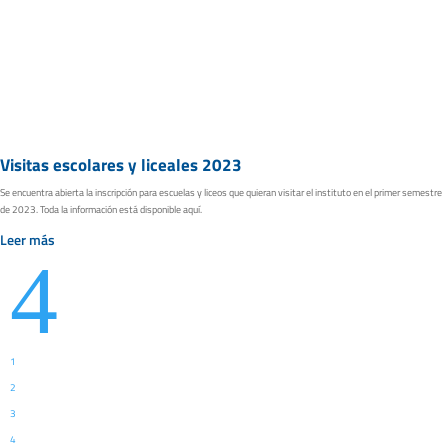
Visitas escolares y liceales 2023
Se encuentra abierta la inscripción para escuelas y liceos que quieran visitar el instituto en el primer semestre
de 2023. Toda la información está disponible aquí.
Leer más
4
1
2
3
4