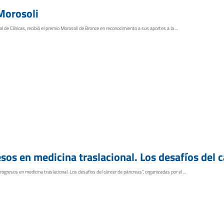
Morosoli
 de Clínicas, recibió el premio Morosoli de Bronce en reconocimiento a sus aportes a la ...
sos en medicina traslacional. Los desafíos del 
ogresos en medicina traslacional. Los desafíos del cáncer de páncreas”, organizadas por el ...