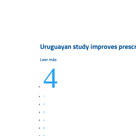
Uruguayan study improves prescri
Leer más
4
1
2
3
4
5
6