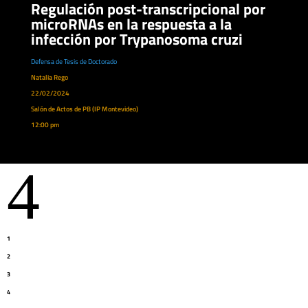
Regulación post-transcripcional por
microRNAs en la respuesta a la
infección por Trypanosoma cruzi
Defensa de Tesis de Doctorado
Natalia Rego
22/02/2024
Salón de Actos de PB (IP Montevideo)
12:00 pm
4
1
2
3
4