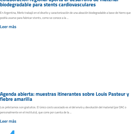
biodegradable para stents cardiovasculares
En Argentina, Merlo trabajó en el diseño y caracterización de una aleación biodegradable a base de hierro que
podría usarse para fabricar stents, como se conoce a la ...
Leer más
Agenda abierta: muestras itinerantes sobre Louis Pasteur y
fiebre amarilla
Los préstamos son gratuitos. El único costo asociado es el del envío y devolución del material (por DAC o
personalmente en el instituto), que corre por cuenta de la ...
Leer más