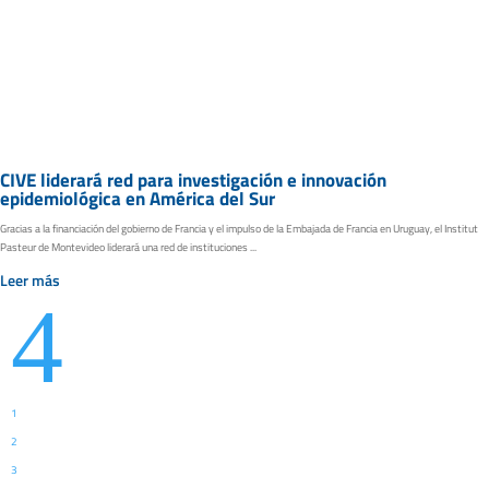
CIVE liderará red para investigación e innovación
epidemiológica en América del Sur
Gracias a la financiación del gobierno de Francia y el impulso de la Embajada de Francia en Uruguay, el Institut
Pasteur de Montevideo liderará una red de instituciones ...
Leer más
4
1
2
3