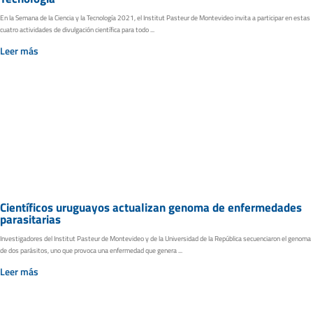
En la Semana de la Ciencia y la Tecnología 2021, el Institut Pasteur de Montevideo invita a participar en estas
cuatro actividades de divulgación científica para todo ...
Leer más
Científicos uruguayos actualizan genoma de enfermedades
parasitarias
Investigadores del Institut Pasteur de Montevideo y de la Universidad de la República secuenciaron el genoma
de dos parásitos, uno que provoca una enfermedad que genera ...
Leer más