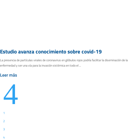
Estudio avanza conocimiento sobre covid-19
La presencia de partículas virales de coronavirus en glóbulos rojos podría facilitar la diseminación de la
enfermedad y ser una vía para la invasión sistémica en todo el ...
Leer más
4
1
2
3
4