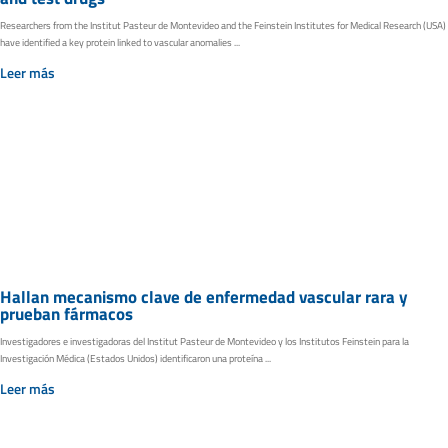
Researchers from the Institut Pasteur de Montevideo and the Feinstein Institutes for Medical Research (USA)
have identified a key protein linked to vascular anomalies ...
Leer más
Hallan mecanismo clave de enfermedad vascular rara y
prueban fármacos
Investigadores e investigadoras del Institut Pasteur de Montevideo y los Institutos Feinstein para la
Investigación Médica (Estados Unidos) identificaron una proteína ...
Leer más