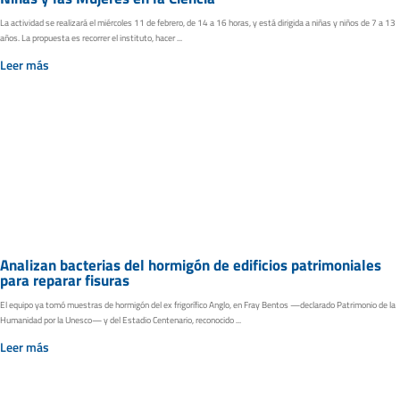
La actividad se realizará el miércoles 11 de febrero, de 14 a 16 horas, y está dirigida a niñas y niños de 7 a 13
años. La propuesta es recorrer el instituto, hacer ...
Leer más
Analizan bacterias del hormigón de edificios patrimoniales
para reparar fisuras
El equipo ya tomó muestras de hormigón del ex frigorífico Anglo, en Fray Bentos —declarado Patrimonio de la
Humanidad por la Unesco— y del Estadio Centenario, reconocido ...
Leer más