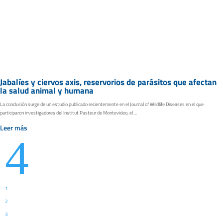
Jabalíes y ciervos axis, reservorios de parásitos que afectan
la salud animal y humana
La conclusión surge de un estudio publicado recientemente en el Journal of Wildlife Diseases en el que
participaron investigadores del Institut Pasteur de Montevideo, el ...
Leer más
4
1
2
3